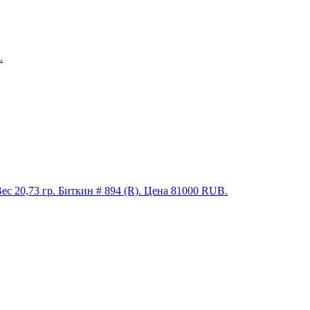
.
0,73 гр. Биткин # 894 (R). Цена 81000 RUB.