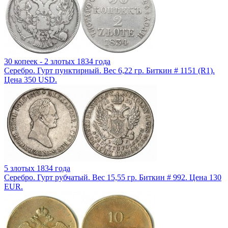
30 копеек - 2 злотых 1834 года
Серебро. Гурт пунктирный. Вес 6,22 гр. Биткин # 1151 (R1).
Цена 350 USD.
5 злотых 1834 года
Серебро. Гурт рубчатый. Вес 15,55 гр. Биткин # 992. Цена 130
EUR.