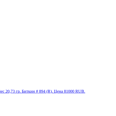
0,73 гр. Биткин # 894 (R). Цена 81000 RUB.