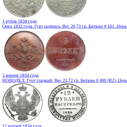
1 рубль 1834 года
Орел 1832 года. Гурт надпись. Вес 20,73 гр. Биткин # 161. Цен
5 копеек 1834 года
НОВОДЕЛ. Гурт гладкий. Вес 22,72 гр. Биткин # 490 (R2). Цен
12 рублей 1834 года