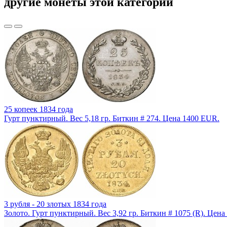
другие монеты этой категории
25 копеек 1834 года
Гурт пунктирный. Вес 5,18 гр. Биткин # 274. Цена 1400 EUR.
3 рубля - 20 злотых 1834 года
Золото. Гурт пунктирный. Вес 3,92 гр. Биткин # 1075 (R). Цен