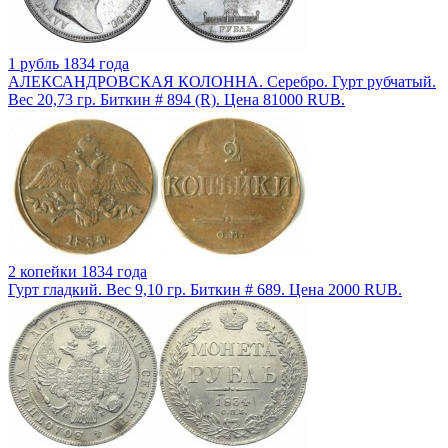
1 рубль 1834 года
АЛЕКСАНДРОВСКАЯ КОЛОННА. Серебро. Гурт рубчатый.
Вес 20,73 гр. Биткин # 894 (R). Цена 81000 RUB.
2 копейки 1834 года
Гурт гладкий. Вес 9,10 гр. Биткин # 689. Цена 2000 RUB.