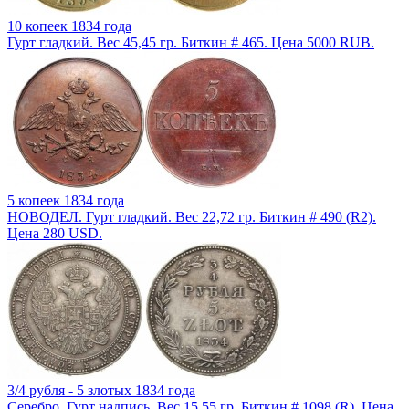
10 копеек 1834 года
Гурт гладкий. Вес 45,45 гр. Биткин # 465. Цена 5000 RUB.
5 копеек 1834 года
НОВОДЕЛ. Гурт гладкий. Вес 22,72 гр. Биткин # 490 (R2).
Цена 280 USD.
3/4 рубля - 5 злотых 1834 года
Серебро. Гурт надпись. Вес 15,55 гр. Биткин # 1098 (R). Цена