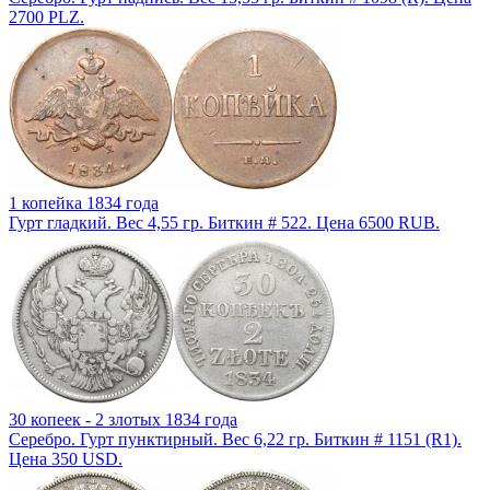
2700 PLZ.
1 копейка 1834 года
Гурт гладкий. Вес 4,55 гр. Биткин # 522. Цена 6500 RUB.
30 копеек - 2 злотых 1834 года
Серебро. Гурт пунктирный. Вес 6,22 гр. Биткин # 1151 (R1).
Цена 350 USD.