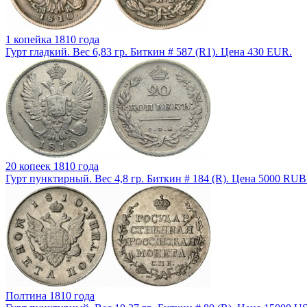
1 копейка 1810 года
Гурт гладкий. Вес 6,83 гр. Биткин # 587 (R1). Цена 430 EUR.
20 копеек 1810 года
Гурт пунктирный. Вес 4,8 гр. Биткин # 184 (R). Цена 5000 RUB
Полтина 1810 года