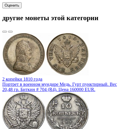
Оценить
другие монеты этой категории
2 копейки 1810 года
Портрет в военном мундире Медь. Гурт пунктирный. Вес
20,48 гр. Биткин # 704 (R4). Цена 160000 EUR.