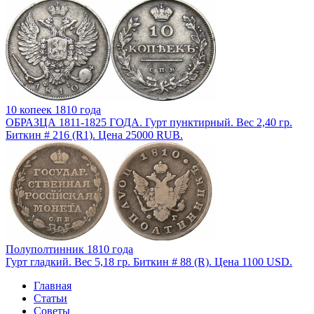
10 копеек 1810 года
ОБРАЗЦА 1811-1825 ГОДА. Гурт пунктирный. Вес 2,40 гр.
Биткин # 216 (R1). Цена 25000 RUB.
Полуполтинник 1810 года
Гурт гладкий. Вес 5,18 гр. Биткин # 88 (R). Цена 1100 USD.
Главная
Статьи
Советы