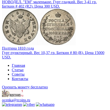
НОВОДЕЛ. "ЕМ" маленькие. Гурт гладкий. Вес 3,41 гр.
Биткин # 402 (R2). Цена 300 USD.
Полтина 1810 года
Гурт пунктирный. Вес 10,37 гр. Биткин # 80 (R). Цена 15000
USD.
Главная
Статьи
Советы
Контакты
Оценить монету бесплатно
ocenka@rcoins.ru