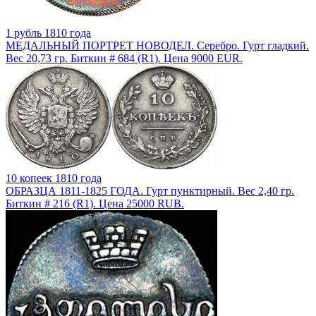
1 рубль 1810 года
МЕДАЛЬНЫЙ ПОРТРЕТ НОВОДЕЛ. Серебро. Гурт гладкий.
Вес 20,73 гр. Биткин # 684 (R1). Цена 9000 EUR.
10 копеек 1810 года
ОБРАЗЦА 1811-1825 ГОДА. Гурт пунктирный. Вес 2,40 гр.
Биткин # 216 (R1). Цена 25000 RUB.