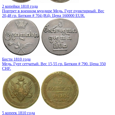
2 копейки 1810 года
Портрет в военном мундире Медь. Гурт пунктирный. Вес
20,48 гр. Биткин # 704 (R4). Цена 160000 EUR.
Бисти 1810 года
Медь. Гурт сетчатый. Вес 15,55 гр. Биткин # 790. Цена 350
CHF.
5 копеек 1810 года