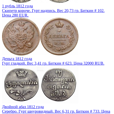
1 рубль 1812 года
Скипетр короче. Гурт надпись. Вес 20,73 гр. Биткин # 102.
Цена 280 EUR.
Деньга 1812 года
Гурт гладкий. Вес 3,41 гр. Биткин # 623. Цена 32000 RUB.
Двойной абаз 1812 года
Серебро. Гурт шнуровидный. Вес 6,31 гр. Биткин # 733. Цена