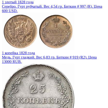
1 злотый 1828 года
Серебро. Гурт рубчатый. Вес 4,54 гр. Биткин # 997 (R). Цена
600 USD.
1 копейка 1828 года
Медь. Гурт гладкий. Вес 6,83 гр. Биткин # 919 (R2). Цена
13000 RUB.