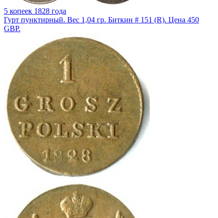
5 копеек 1828 года
Гурт пунктирный. Вес 1,04 гр. Биткин # 151 (R). Цена 450
GBP.