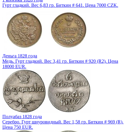
Гурт гладкий. Вес 6,83 гр. Биткин # 641. Цена 7000 CZK.
Деньга 1828 года
Медь. Гурт гладкий. Вес 3,41 гр. Биткин # 920 (R2). Цена
18000 EUR.
Полуабаз 1828 года
Серебро. Гурт шнуровидный. Вес 1,58 гр. Биткин # 969 (R).
Цена 750 EUR.