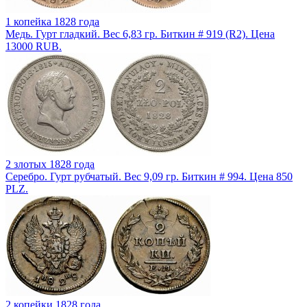
1 копейка 1828 года
Медь. Гурт гладкий. Вес 6,83 гр. Биткин # 919 (R2). Цена
13000 RUB.
2 злотых 1828 года
Серебро. Гурт рубчатый. Вес 9,09 гр. Биткин # 994. Цена 850
PLZ.
2 копейки 1828 года