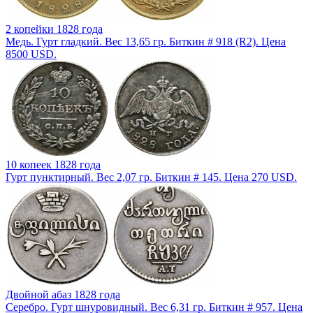
2 копейки 1828 года
Медь. Гурт гладкий. Вес 13,65 гр. Биткин # 918 (R2). Цена
8500 USD.
10 копеек 1828 года
Гурт пунктирный. Вес 2,07 гр. Биткин # 145. Цена 270 USD.
Двойной абаз 1828 года
Серебро. Гурт шнуровидный. Вес 6,31 гр. Биткин # 957. Цена