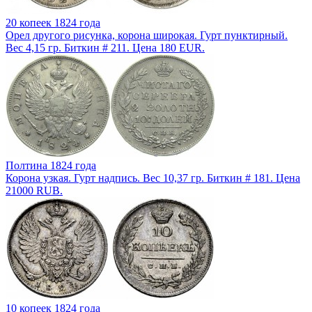
20 копеек 1824 года
Орел другого рисунка, корона широкая. Гурт пунктирный.
Вес 4,15 гр. Биткин # 211. Цена 180 EUR.
Полтина 1824 года
Корона узкая. Гурт надпись. Вес 10,37 гр. Биткин # 181. Цена
21000 RUB.
10 копеек 1824 года