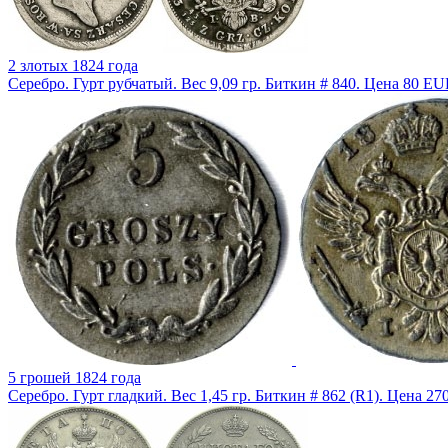
2 злотых 1824 года
Серебро. Гурт рубчатый. Вес 9,09 гр. Биткин # 840. Цена 80 EU
5 грошей 1824 года
Серебро. Гурт гладкий. Вес 1,45 гр. Биткин # 862 (R1). Цена 2