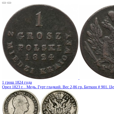
1 грош 1824 года
Орел 1823 г. . Медь. Гурт гладкий. Вес 2,86 гр. Биткин # 901. 