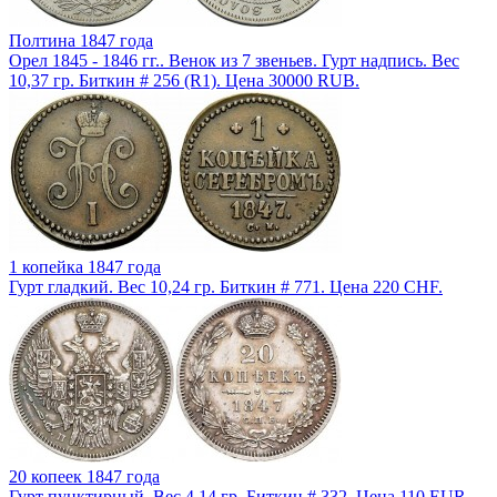
Полтина 1847 года
Орел 1845 - 1846 гг.. Венок из 7 звеньев. Гурт надпись. Вес
10,37 гр. Биткин # 256 (R1). Цена 30000 RUB.
1 копейка 1847 года
Гурт гладкий. Вес 10,24 гр. Биткин # 771. Цена 220 CHF.
20 копеек 1847 года
Гурт пунктирный. Вес 4,14 гр. Биткин # 332. Цена 110 EUR.