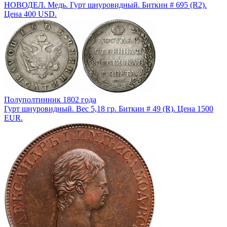
НОВОДЕЛ. Медь. Гурт шнуровидный. Биткин # 695 (R2).
Цена 400 USD.
Полуполтинник 1802 года
Гурт шнуровидный. Вес 5,18 гр. Биткин # 49 (R). Цена 1500
EUR.