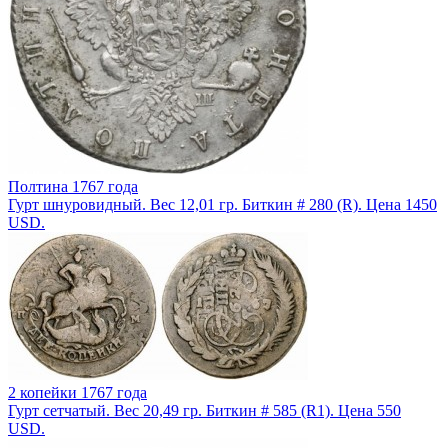
Полтина 1767 года
Гурт шнуровидный. Вес 12,01 гр. Биткин # 280 (R). Цена 1450
USD.
2 копейки 1767 года
Гурт сетчатый. Вес 20,49 гр. Биткин # 585 (R1). Цена 550
USD.