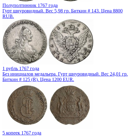
Полуполтинник 1767 года
Гурт шнуровидный. Вес 5,98 гр. Биткин # 143. Цена 8800
RUB.
1 рубль 1767 года
Без инициалов медальера. Гурт шнуровидный. Вес 24,01 гр.
Биткин # 125 (R). Цена 1200 EUR.
5 копеек 1767 года