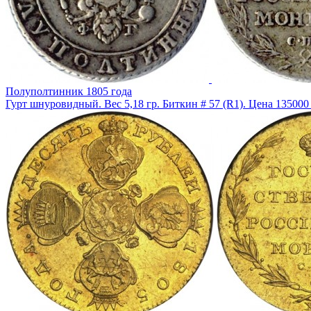
Полуполтинник 1805 года
Гурт шнуровидный. Вес 5,18 гр. Биткин # 57 (R1). Цена 13500