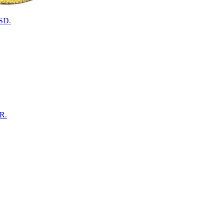
SD.
R.