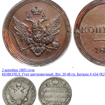
2 копейки 1805 года
НОВОДЕЛ. Гурт шнуровидный. Вес 20,48 гр. Биткин # 434 (R2