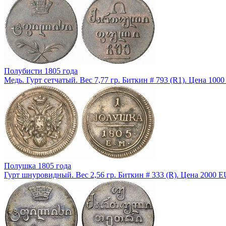
Полубисти 1805 года
Медь. Гурт сетчатый. Вес 7,77 гр. Биткин # 793 (R1). Цена 100
Полушка 1805 года
Гурт шнуровидный. Вес 2,56 гр. Биткин # 333 (R). Цена 2000 E