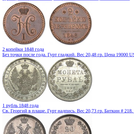
2 копейки 1848 года
Без точки после года. Гурт гладкий. Вес 20,48 гр. Цена 19000 U
1 рубль 1848 года
Св. Георгий в плаще. Гурт надпись. Вес 20,73 гр. Биткин # 218