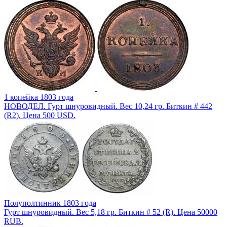
1 копейка 1803 года
НОВОДЕЛ. Гурт шнуровидный. Вес 10,24 гр. Биткин # 442
(R2). Цена 500 USD.
Полуполтинник 1803 года
Гурт шнуровидный. Вес 5,18 гр. Биткин # 52 (R). Цена 50000
RUB.