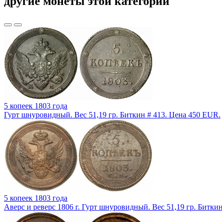
другие монеты этой категории
5 копеек 1803 года
Гурт шнуровидный. Вес 51,19 гр. Биткин # 413. Цена 450 EUR.
5 копеек 1803 года
Аверс и реверс 1806 г. Гурт шнуровидный. Вес 51,19 гр. Битки