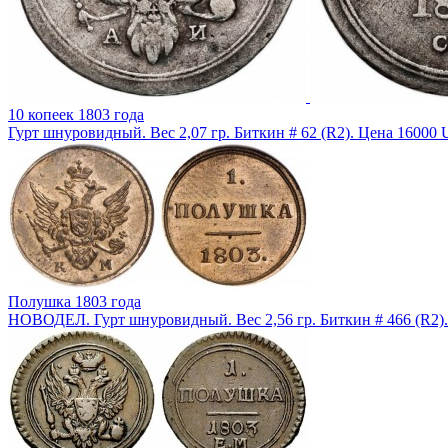
10 копеек 1803 года
Гурт шнуровидный. Вес 2,07 гр. Биткин # 62 (R2). Цена 16000
Полушка 1803 года
НОВОДЕЛ. Гурт шнуровидный. Вес 2,56 гр. Биткин # 466 (R2)