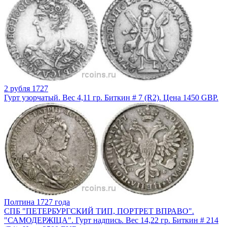
2 рубля 1727
Гурт узорчатый. Вес 4,11 гр. Биткин # 7 (R2). Цена 1450 GBP.
Полтина 1727 года
СПБ "ПЕТЕРБУРГСКИЙ ТИП, ПОРТРЕТ ВПРАВО".
"САМОДЕРЖIЦА". Гурт надпись. Вес 14,22 гр. Биткин # 214