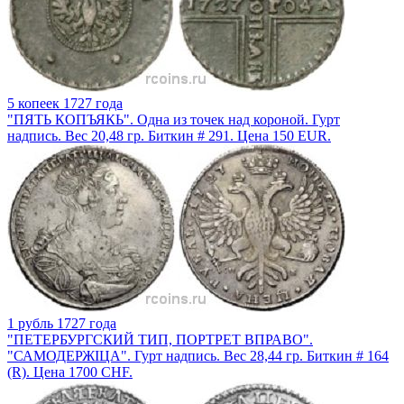
5 копеек 1727 года
"ПЯТЬ КОПЪЯКЬ". Одна из точек над короной. Гурт
надпись. Вес 20,48 гр. Биткин # 291. Цена 150 EUR.
1 рубль 1727 года
"ПЕТЕРБУРГСКИЙ ТИП, ПОРТРЕТ ВПРАВО".
"САМОДЕРЖIЦА". Гурт надпись. Вес 28,44 гр. Биткин # 164
(R). Цена 1700 CHF.