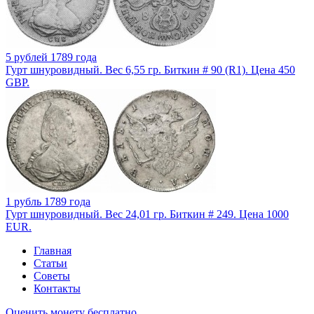
5 рублей 1789 года
Гурт шнуровидный. Вес 6,55 гр. Биткин # 90 (R1). Цена 450
GBP.
1 рубль 1789 года
Гурт шнуровидный. Вес 24,01 гр. Биткин # 249. Цена 1000
EUR.
Главная
Статьи
Советы
Контакты
Оценить монету бесплатно