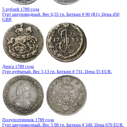
5 рублей 1789 года
Гурт шнуровидный. Вес 6,55 гр. Биткин # 90 (R1). Цена 450
GBP.
Денга 1789 года
Гурт рубчатый. Вес 5,13 гр. Биткин # 731. Цена 55 EUR.
Полуполтинник 1789 года
Гурт шнуровидный. Вес 5,98 гр. Биткин # 349. Цена 670 EUR.