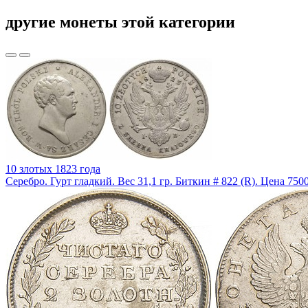
другие монеты этой категории
10 злотых 1823 года
Серебро. Гурт гладкий. Вес 31,1 гр. Биткин # 822 (R). Цена 750