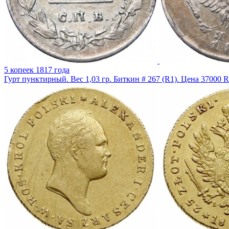
5 копеек 1817 года
Гурт пунктирный. Вес 1,03 гр. Биткин # 267 (R1). Цена 37000 