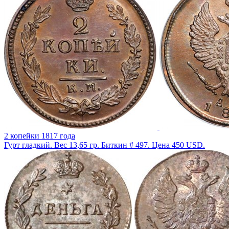
2 копейки 1817 года
Гурт гладкий. Вес 13,65 гр. Биткин # 497. Цена 450 USD.