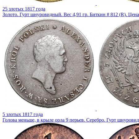
25 злотых 1817 года
Золото. Гурт шнуровидный. Вес 4,91 гр. Биткин # 812 (R). Цен
5 злотых 1817 года
Голова меньше, в крыле орла 9 перьев. Серебро. Гурт шнуровид