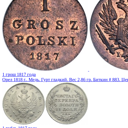
1 грош 1817 года
Орел 1818 г.. Медь. Гурт гладкий. Вес 2,86 гр. Биткин # 883. Ц