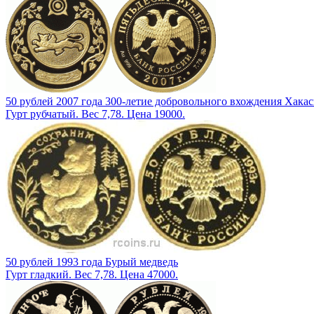
50 рублей 2007 года 300-летие добровольного вхождения Хакас
Гурт рубчатый. Вес 7,78. Цена 19000.
50 рублей 1993 года Бурый медведь
Гурт гладкий. Вес 7,78. Цена 47000.