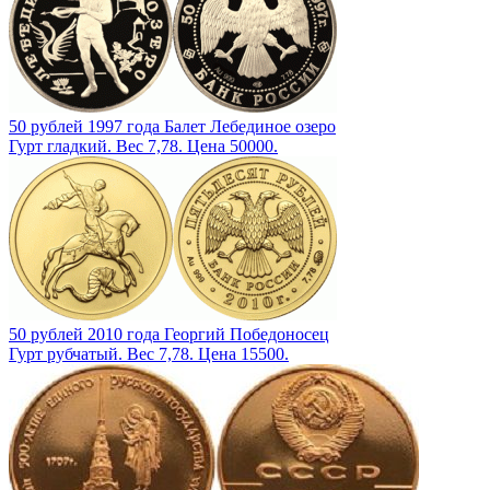
50 рублей 1997 года Балет Лебединое озеро
Гурт гладкий. Вес 7,78. Цена 50000.
50 рублей 2010 года Георгий Победоносец
Гурт рубчатый. Вес 7,78. Цена 15500.