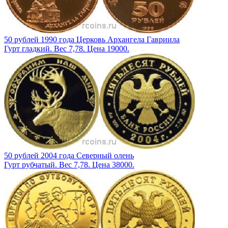
50 рублей 1990 года Церковь Архангела Гавриила
Гурт гладкий. Вес 7,78. Цена 19000.
50 рублей 2004 года Северный олень
Гурт рубчатый. Вес 7,78. Цена 38000.