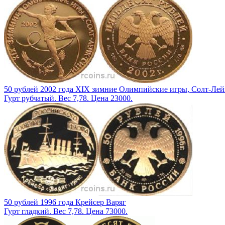
50 рублей 2002 года XIX зимние Олимпийские игры, Солт-Л
Гурт рубчатый. Вес 7,78. Цена 23000.
50 рублей 1996 года Крейсер Варяг
Гурт гладкий. Вес 7,78. Цена 73000.