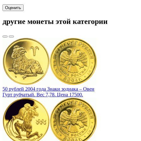
Оценить
другие монеты этой категории
50 рублей 2004 года Знаки зодиака – Овен
Гурт рубчатый. Вес 7,78. Цена 17500.