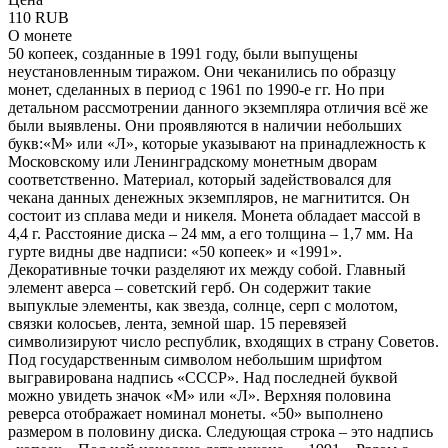
110 RUB
О монете
50 копеек, созданные в 1991 году, были выпущены
неустановленным тиражом. Они чеканились по образцу
монет, сделанных в период с 1961 по 1990-е гг. Но при
детальном рассмотрении данного экземпляра отличия всё же
были выявлены. Они проявляются в наличии небольших
букв:«М» или «Л», которые указывают на принадлежность к
Московскому или Ленинградскому монетным дворам
соответственно. Материал, который задействовался для
чекана данных денежных экземпляров, не магнитится. Он
состоит из сплава меди и никеля. Монета обладает массой в
4,4 г. Расстояние диска – 24 мм, а его толщина – 1,7 мм. На
гурте видны две надписи: «50 копеек» и «1991».
Декоративные точки разделяют их между собой. Главный
элемент аверса – советский герб. Он содержит такие
выпуклые элементы, как звезда, солнце, серп с молотом,
связки колосьев, лента, земной шар. 15 перевязей
символизируют число республик, входящих в страну Советов.
Под государственным символом небольшим шрифтом
выгравирована надпись «СССР». Над последней буквой
можно увидеть значок «М» или «Л». Верхняя половина
реверса отображает номинал монеты. «50» выполнено
размером в половину диска. Следующая строка – это надпись