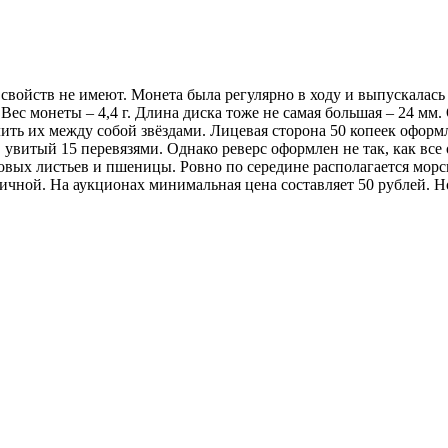
 свойств не имеют. Монета была регулярно в ходу и выпускалась
ес монеты – 4,4 г. Длина диска тоже не самая большая – 24 мм. 
елить их между собой звёздами. Лицевая сторона 50 копеек офо
, увитый 15 перевязями. Однако реверс оформлен не так, как вс
овых листьев и пшеницы. Ровно по середине располагается морс
личной. На аукционах минимальная цена составляет 50 рублей. 