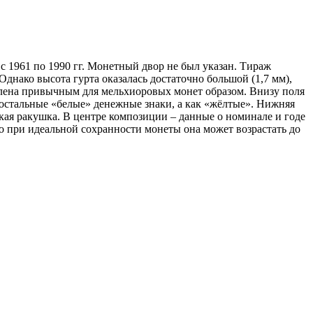
 с 1961 по 1990 гг. Монетный двор не был указан. Тираж
Однако высота гурта оказалась достаточно большой (1,7 мм),
рмлена привычным для мельхиоровых монет образом. Внизу поля
е остальные «белые» денежные знаки, а как «жёлтые». Нижняя
кая ракушка. В центре композиции – данные о номинале и годе
Но при идеальной сохранности монеты она может возрастать до