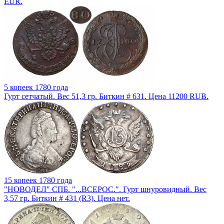
EUR.
5 копеек 1780 года
Гурт сетчатый. Вес 51,3 гр. Биткин # 631. Цена 11200 RUB.
15 копеек 1780 года
"НОВОДЕЛ" СПБ. "...ВСЕРОС.". Гурт шнуровидный. Вес
3,57 гр. Биткин # 431 (R3). Цена нет.