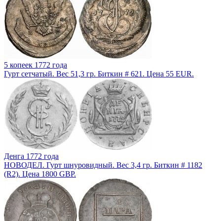
5 копеек 1772 года
Гурт сетчатый. Вес 51,3 гр. Биткин # 621. Цена 55 EUR.
Денга 1772 года
НОВОДЕЛ. Гурт шнуровидный. Вес 3,4 гр. Биткин # 1182
(R2). Цена 1800 GBP.