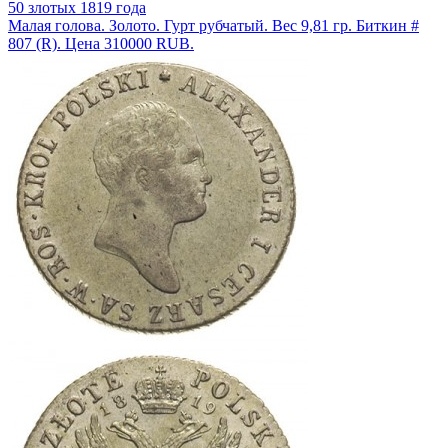
50 злотых 1819 года
Малая голова. Золото. Гурт рубчатый. Вес 9,81 гр. Биткин #
807 (R). Цена 310000 RUB.