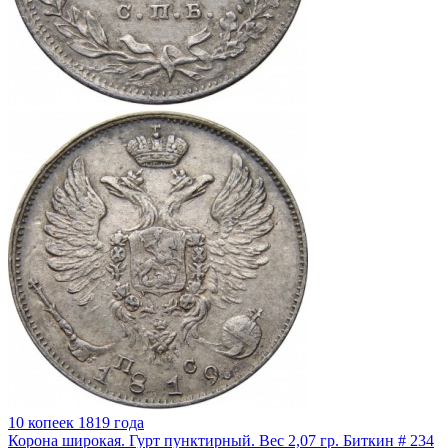
10 копеек 1819 года
Корона широкая. Гурт пунктирный. Вес 2,07 гр. Биткин # 234