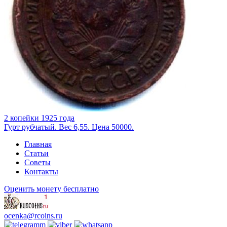
2 копейки 1925 года
Гурт рубчатый. Вес 6,55. Цена 50000.
Главная
Статьи
Советы
Контакты
Оценить монету бесплатно
ocenka@rcoins.ru