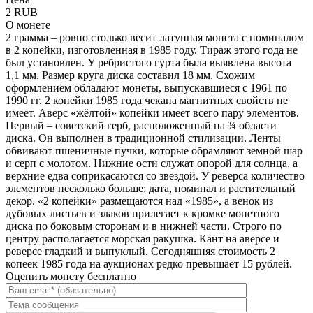
2 RUB
О монете
2 грамма – ровно столько весит латунная монета с номиналом
в 2 копейки, изготовленная в 1985 году. Тираж этого года не
был установлен. У ребристого гурта была выявлена высота
1,1 мм. Размер круга диска составил 18 мм. Схожим
оформлением обладают монеты, выпускавшиеся с 1961 по
1990 гг. 2 копейки 1985 года чекана магнитных свойств не
имеет. Аверс «жёлтой» копейки имеет всего пару элементов.
Первый – советский герб, расположенный на ¾ области
диска. Он выполнен в традиционной стилизации. Ленты
обвивают пшеничные пучки, которые обрамляют земной шар
и серп с молотом. Нижние ости служат опорой для солнца, а
верхние едва соприкасаются со звездой. У реверса количество
элементов несколько больше: дата, номинал и растительный
декор. «2 копейки» размещаются над «1985», а венок из
дубовых листьев и злаков прилегает к кромке монетного
диска по боковым сторонам и в нижней части. Строго по
центру располагается морская ракушка. Кант на аверсе и
реверсе гладкий и выпуклый. Сегодняшняя стоимость 2
копеек 1985 года на аукционах редко превышает 15 рублей.
Оценить монету бесплатно