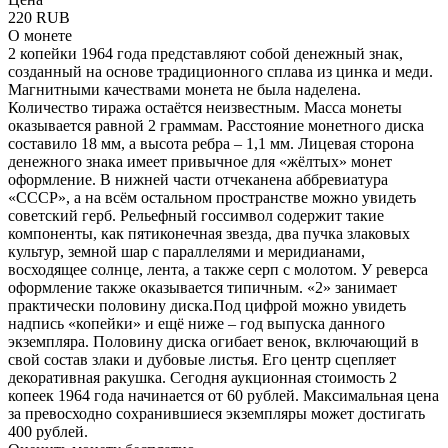
220 RUB
О монете
2 копейки 1964 года представляют собой денежный знак,
созданный на основе традиционного сплава из цинка и меди.
Магнитными качествами монета не была наделена.
Количество тиража остаётся неизвестным. Масса монеты
оказывается равной 2 граммам. Расстояние монетного диска
составило 18 мм, а высота ребра – 1,1 мм. Лицевая сторона
денежного знака имеет привычное для «жёлтых» монет
оформление. В нижней части отчеканена аббревиатура
«СССР», а на всём остальном пространстве можно увидеть
советский герб. Рельефный госсимвол содержит такие
компоненты, как пятиконечная звезда, два пучка злаковых
культур, земной шар с параллелями и меридианами,
восходящее солнце, лента, а также серп с молотом. У реверса
оформление также оказывается типичным. «2» занимает
практически половину диска.Под цифрой можно увидеть
надпись «копейки» и ещё ниже – год выпуска данного
экземпляра. Половину диска огибает венок, включающий в
свой состав злаки и дубовые листья. Его центр сцепляет
декоративная ракушка. Сегодня аукционная стоимость 2
копеек 1964 года начинается от 60 рублей. Максимальная цена
за превосходно сохранившиеся экземпляры может достигать
400 рублей.