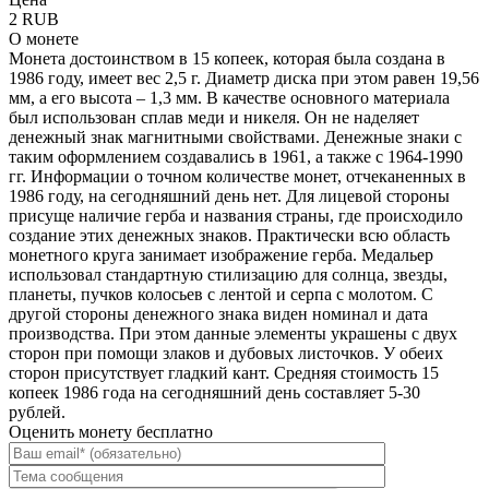
2 RUB
О монете
Монета достоинством в 15 копеек, которая была создана в
1986 году, имеет вес 2,5 г. Диаметр диска при этом равен 19,56
мм, а его высота – 1,3 мм. В качестве основного материала
был использован сплав меди и никеля. Он не наделяет
денежный знак магнитными свойствами. Денежные знаки с
таким оформлением создавались в 1961, а также с 1964-1990
гг. Информации о точном количестве монет, отчеканенных в
1986 году, на сегодняшний день нет. Для лицевой стороны
присуще наличие герба и названия страны, где происходило
создание этих денежных знаков. Практически всю область
монетного круга занимает изображение герба. Медальер
использовал стандартную стилизацию для солнца, звезды,
планеты, пучков колосьев с лентой и серпа с молотом. С
другой стороны денежного знака виден номинал и дата
производства. При этом данные элементы украшены с двух
сторон при помощи злаков и дубовых листочков. У обеих
сторон присутствует гладкий кант. Средняя стоимость 15
копеек 1986 года на сегодняшний день составляет 5-30
рублей.
Оценить монету бесплатно