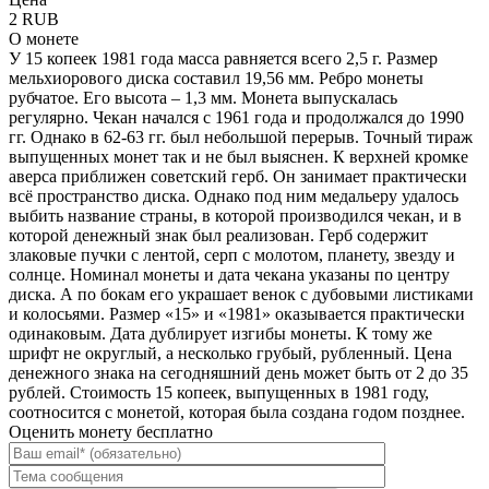
2 RUB
О монете
У 15 копеек 1981 года масса равняется всего 2,5 г. Размер
мельхиорового диска составил 19,56 мм. Ребро монеты
рубчатое. Его высота – 1,3 мм. Монета выпускалась
регулярно. Чекан начался с 1961 года и продолжался до 1990
гг. Однако в 62-63 гг. был небольшой перерыв. Точный тираж
выпущенных монет так и не был выяснен. К верхней кромке
аверса приближен советский герб. Он занимает практически
всё пространство диска. Однако под ним медальеру удалось
выбить название страны, в которой производился чекан, и в
которой денежный знак был реализован. Герб содержит
злаковые пучки с лентой, серп с молотом, планету, звезду и
солнце. Номинал монеты и дата чекана указаны по центру
диска. А по бокам его украшает венок с дубовыми листиками
и колосьями. Размер «15» и «1981» оказывается практически
одинаковым. Дата дублирует изгибы монеты. К тому же
шрифт не округлый, а несколько грубый, рубленный. Цена
денежного знака на сегодняшний день может быть от 2 до 35
рублей. Стоимость 15 копеек, выпущенных в 1981 году,
соотносится с монетой, которая была создана годом позднее.
Оценить монету бесплатно