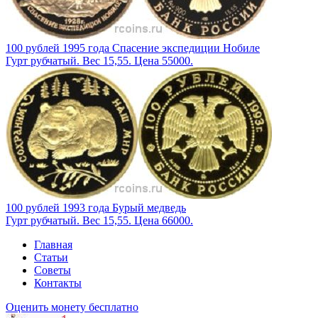
100 рублей 1995 года Спасение экспедиции Нобиле
Гурт рубчатый. Вес 15,55. Цена 55000.
100 рублей 1993 года Бурый медведь
Гурт рубчатый. Вес 15,55. Цена 66000.
Главная
Статьи
Советы
Контакты
Оценить монету бесплатно