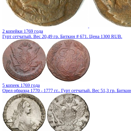
2 копейки 1769 года
Гурт сетчатый. Вес 20,49 гр. Биткин # 671. Цена 1300 RUB.
5 копеек 1769 года
Орел образца 1770 - 1777 гг.. Гурт сетчатый. Вес 51,3 гр. Битк