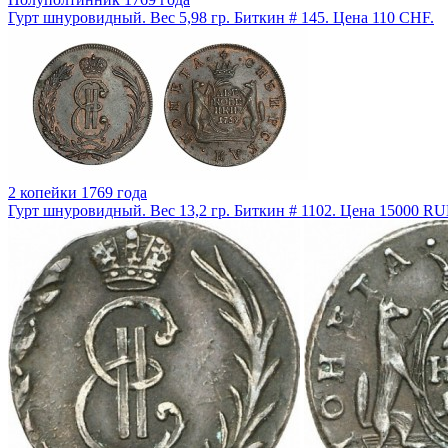
Гурт шнуровидный. Вес 5,98 гр. Биткин # 145. Цена 110 CHF.
2 копейки 1769 года
Гурт шнуровидный. Вес 13,2 гр. Биткин # 1102. Цена 15000 RU