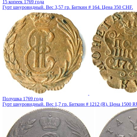
15 копеек 1769 года
Гурт шнуровидный. Вес 3,57 гр. Биткин # 164. Цена 350 CHF.
Полушка 1769 года
Гурт шнуровидный. Вес 1,7 гр. Биткин # 1212 (R). Цена 1500 