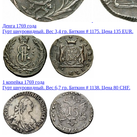
Денга 1769 года
Гурт шнуровидный. Вес 3,4 гр. Биткин # 1175. Цена 135 EUR.
1 копейка 1769 года
Гурт шнуровидный. Вес 6,7 гр. Биткин # 1138. Цена 80 CHF.