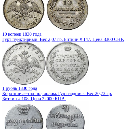
10 копеек 1830 года
Гурт пунктирный. Вес 2,07 гр. Биткин # 147. Цена 3300 CHF.
1 рубль 1830 года
Короткие ленты под орлом. Гурт надпись. Вес 20,73 гр.
Биткин # 108. Цена 22000 RUB.