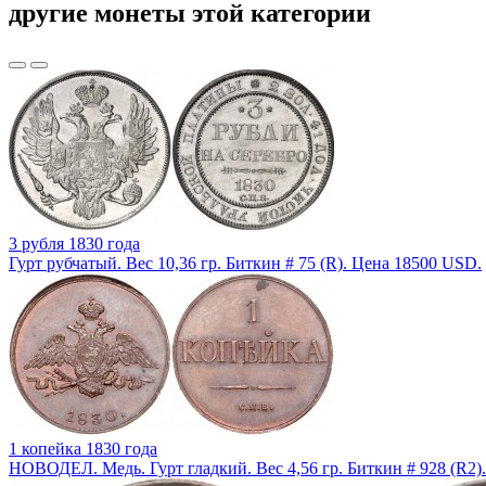
другие монеты этой категории
3 рубля 1830 года
Гурт рубчатый. Вес 10,36 гр. Биткин # 75 (R). Цена 18500 USD.
1 копейка 1830 года
НОВОДЕЛ. Медь. Гурт гладкий. Вес 4,56 гр. Биткин # 928 (R2)