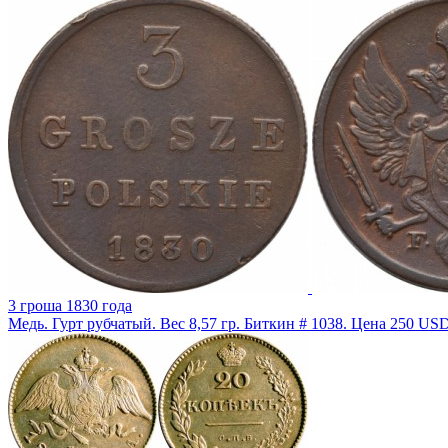
3 гроша 1830 года
Медь. Гурт рубчатый. Вес 8,57 гр. Биткин # 1038. Цена 250 USD