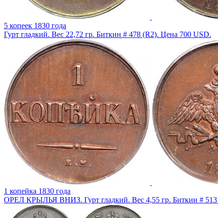
5 копеек 1830 года
Гурт гладкий. Вес 22,72 гр. Биткин # 478 (R2). Цена 700 USD.
1 копейка 1830 года
ОРЕЛ КРЫЛЬЯ ВНИЗ. Гурт гладкий. Вес 4,55 гр. Биткин # 513 