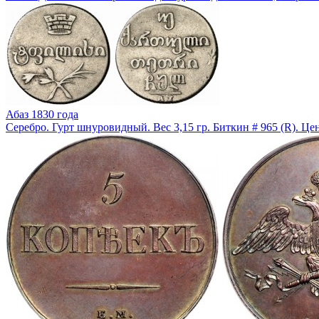
Абаз 1830 года
Серебро. Гурт шнуровидный. Вес 3,15 гр. Биткин # 965 (R). Це