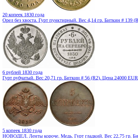
20 копеек 1830 года
Орел без хвоста. Гурт пунктирный. Вес 4,14 гр. Биткин # 139 (
6 рублей 1830 года
Гурт рубчатый. Вес 20,71 гр. Биткин # 56 (R2). Цена 24000 EUR
5 копеек 1830 года
НОВОДЕЛ. Ленты короче. Медь. Гурт гладкий. Вес 22,75 гр. Би