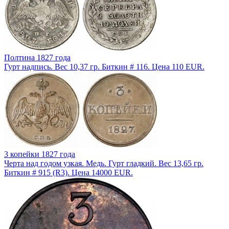
Полтина 1827 года
Гурт надпись. Вес 10,37 гр. Биткин # 116. Цена 110 EUR.
3 копейки 1827 года
Черта над годом узкая. Медь. Гурт гладкий. Вес 13,65 гр.
Биткин # 915 (R3). Цена 14000 EUR.