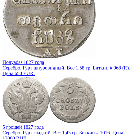
Полуабаз 1827 года
Серебро. Гурт шнуровидный. Вес 1,58 гр. Биткин # 968 (R).
Цена 650 EUR.
5 грошей 1827 года
Серебро. Гурт гладкий. Вес 1,45 гр. Биткин # 1016. Цена
13000 RUB.