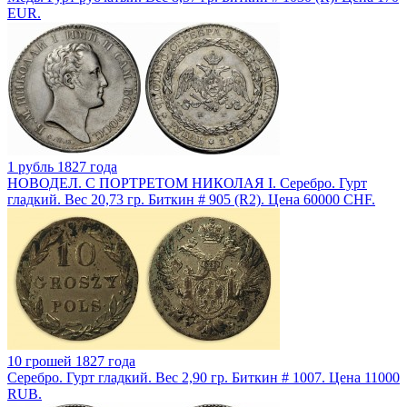
EUR.
1 рубль 1827 года
НОВОДЕЛ. С ПОРТРЕТОМ НИКОЛАЯ I. Серебро. Гурт
гладкий. Вес 20,73 гр. Биткин # 905 (R2). Цена 60000 CHF.
10 грошей 1827 года
Серебро. Гурт гладкий. Вес 2,90 гр. Биткин # 1007. Цена 11000
RUB.