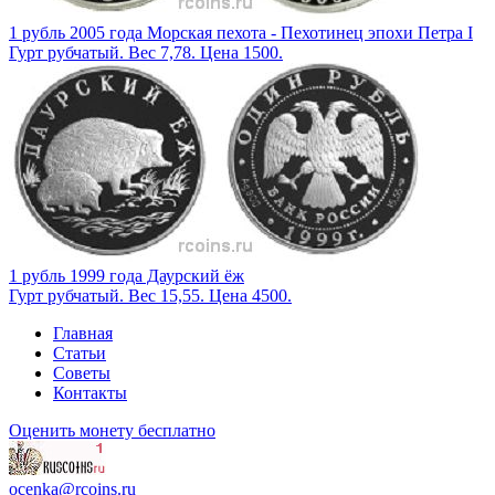
1 рубль 2005 года Морская пехота - Пехотинец эпохи Петра I
Гурт рубчатый. Вес 7,78. Цена 1500.
1 рубль 1999 года Даурский ёж
Гурт рубчатый. Вес 15,55. Цена 4500.
Главная
Статьи
Советы
Контакты
Оценить монету бесплатно
ocenka@rcoins.ru