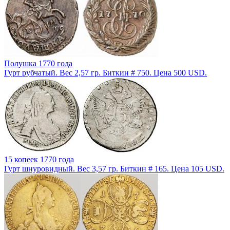
Полушка 1770 года
Гурт рубчатый. Вес 2,57 гр. Биткин # 750. Цена 500 USD.
15 копеек 1770 года
Гурт шнуровидный. Вес 3,57 гр. Биткин # 165. Цена 105 USD.