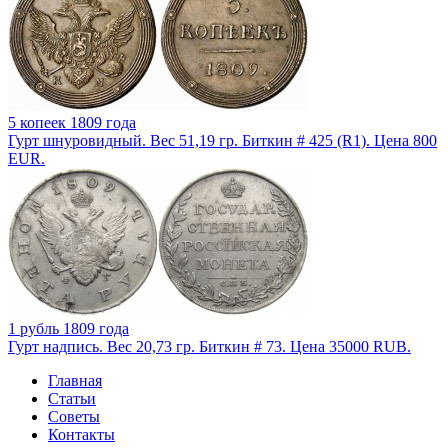
5 копеек 1809 года
Гурт шнуровидный. Вес 51,19 гр. Биткин # 425 (R1). Цена 800
EUR.
1 рубль 1809 года
Гурт надпись. Вес 20,73 гр. Биткин # 73. Цена 35000 RUB.
Главная
Статьи
Советы
Контакты