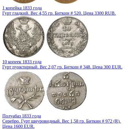
1 копейка 1833 года
Гурт гладкий. Вес 4,55 гр. Биткин # 520. Цена 3300 RUB.
10 копеек 1833 года
Гурт пунктирный. Вес 2,07 гр. Биткин # 348. Цена 300 EUR.
Полуабаз 1833 года
Серебро. Гурт шнуровидный. Вес 1,58 гр. Биткин # 972 (R).
Цена 1600 EUR.