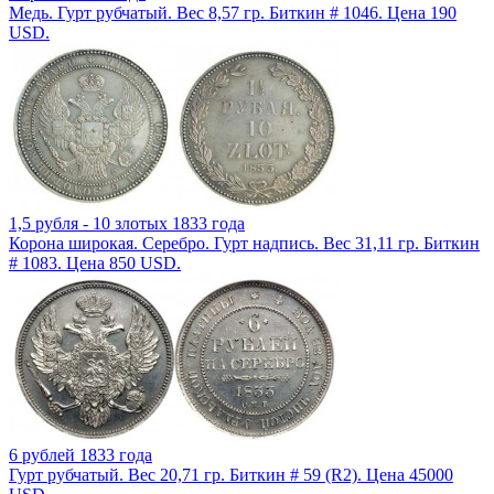
Медь. Гурт рубчатый. Вес 8,57 гр. Биткин # 1046. Цена 190
USD.
1,5 рубля - 10 злотых 1833 года
Корона широкая. Серебро. Гурт надпись. Вес 31,11 гр. Биткин
# 1083. Цена 850 USD.
6 рублей 1833 года
Гурт рубчатый. Вес 20,71 гр. Биткин # 59 (R2). Цена 45000