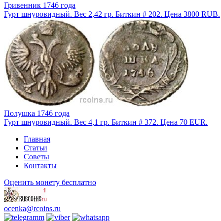
Гривенник 1746 года
Гурт шнуровидный. Вес 2,42 гр. Биткин # 202. Цена 3800 RUB.
Полушка 1746 года
Гурт шнуровидный. Вес 4,1 гр. Биткин # 372. Цена 70 EUR.
Главная
Статьи
Советы
Контакты
Оценить монету бесплатно
ocenka@rcoins.ru