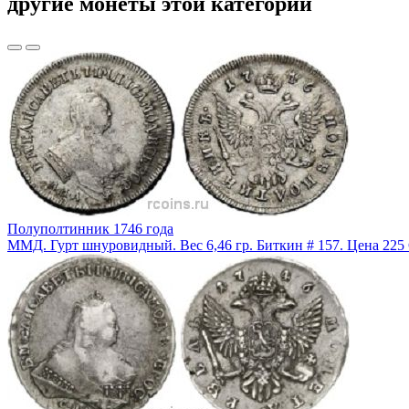
другие монеты этой категории
Полуполтинник 1746 года
ММД. Гурт шнуровидный. Вес 6,46 гр. Биткин # 157. Цена 225