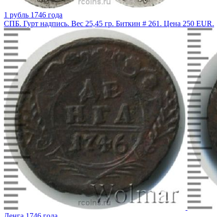
1 рубль 1746 года
СПБ. Гурт надпись. Вес 25,45 гр. Биткин # 261. Цена 250 EUR.
Денга 1746 года