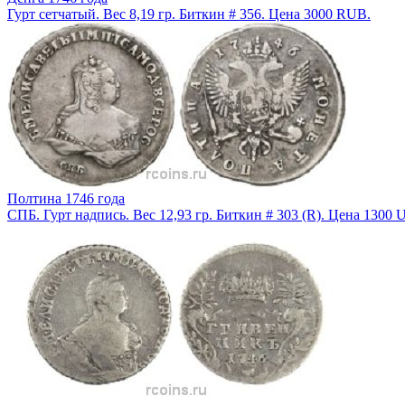
Гурт сетчатый. Вес 8,19 гр. Биткин # 356. Цена 3000 RUB.
Полтина 1746 года
СПБ. Гурт надпись. Вес 12,93 гр. Биткин # 303 (R). Цена 1300 