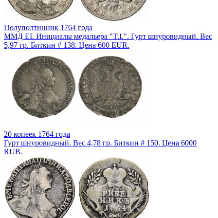
Полуполтинник 1764 года
ММД EI. Инициалы медальера "T.I.". Гурт шнуровидный. Вес
5,97 гр. Биткин # 138. Цена 600 EUR.
20 копеек 1764 года
Гурт шнуровидный. Вес 4,78 гр. Биткин # 150. Цена 6000
RUB.