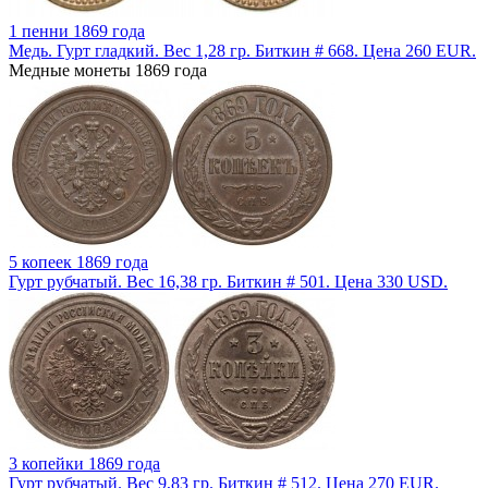
1 пенни 1869 года
Медь. Гурт гладкий. Вес 1,28 гр. Биткин # 668. Цена 260 EUR.
Медные монеты 1869 года
5 копеек 1869 года
Гурт рубчатый. Вес 16,38 гр. Биткин # 501. Цена 330 USD.
3 копейки 1869 года
Гурт рубчатый. Вес 9,83 гр. Биткин # 512. Цена 270 EUR.