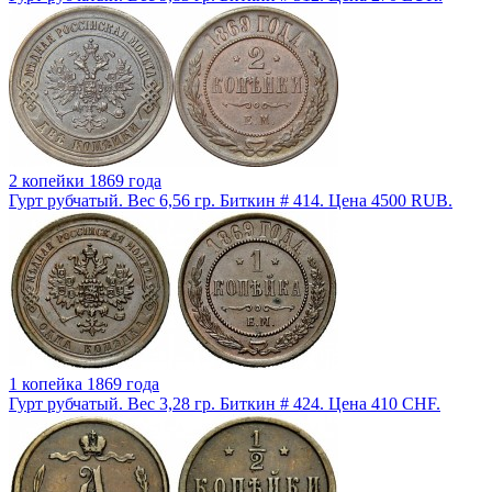
2 копейки 1869 года
Гурт рубчатый. Вес 6,56 гр. Биткин # 414. Цена 4500 RUB.
1 копейка 1869 года
Гурт рубчатый. Вес 3,28 гр. Биткин # 424. Цена 410 CHF.