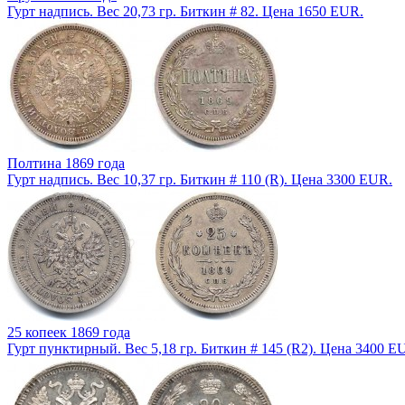
Гурт надпись. Вес 20,73 гр. Биткин # 82. Цена 1650 EUR.
Полтина 1869 года
Гурт надпись. Вес 10,37 гр. Биткин # 110 (R). Цена 3300 EUR.
25 копеек 1869 года
Гурт пунктирный. Вес 5,18 гр. Биткин # 145 (R2). Цена 3400 E